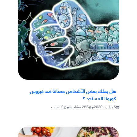
هل يملك بعض الأشخاص حصانة ضد فيروس
كورونا المستجد ؟
•
•
6 يوليو ، 2020
282
مشاهدة
0
اعجاب