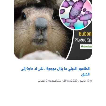
الطاعون الدبلي ما يزال موجودًا، لكن لا حاجة إلى
القلق
•
•
13 يوليو ، 2020
426
مشاهدة
0
اعجاب