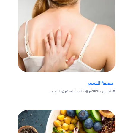
سعفة الجسم
•
•
8 فبراير ، 2020
565
مشاهدة
0
اعجاب