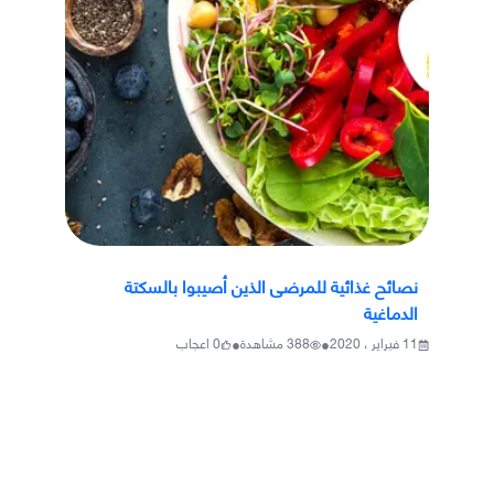
نصائح غذائية للمرضى الذين أصيبوا بالسكتة
الدماغية
•
•
11 فبراير ، 2020
388
مشاهدة
0
اعجاب