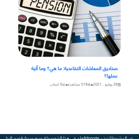
صناديق المعاشات التقاعدية: ما هي؟ وما آلية
عملها؟
•
•
26 يوليو ، 2021
519
مشاهدة
0
اعجاب
عن المشروع
للتبرع - donate
العلم في هذا الشهر
مجلة وسع صدرك
انضم إلينا