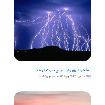
ما هو البرق وكيف ينتج صوت الرعد؟
•
•
30 مارس ، 2017
831
مشاهدة
0
اعجاب