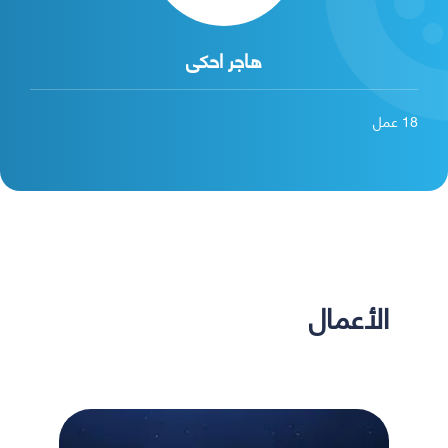
هاجر احكى
18
عمل
الأعمال