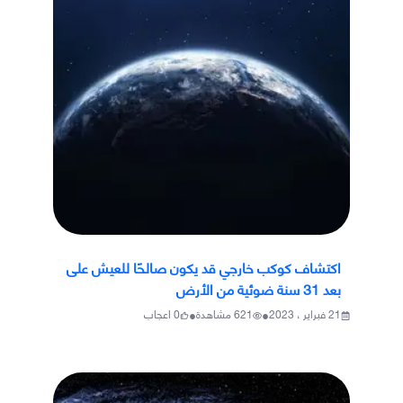
اكتشاف كوكب خارجي قد يكون صالحًا للعيش على
بعد 31 سنة ضوئية من الأرض
•
•
21 فبراير ، 2023
621
مشاهدة
0
اعجاب