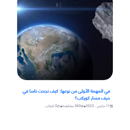
في المهمة الأولى من نوعها: كيف نجحت ناسا في
حرف مسار كويكب؟
•
•
17 مارس ، 2023
360
مشاهدة
0
اعجاب