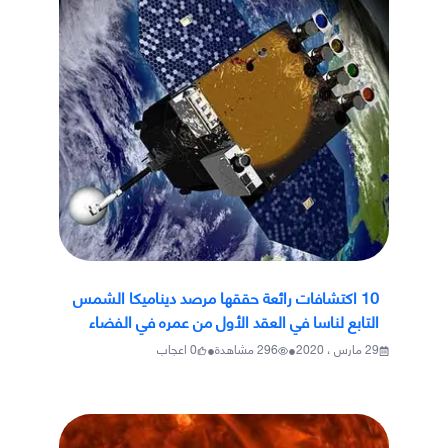
10 اكتشافات رائعة حققها مرصد ديناميكا الشمس
التابع لناسا في العقد الأول من عمره في الفضاء
•
•
29 مارس ، 2020
296
مشاهدة
0
اعجاب