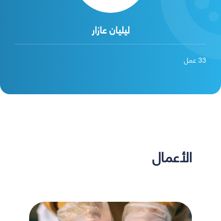
ليليان عازار
33
عمل
الأعمال