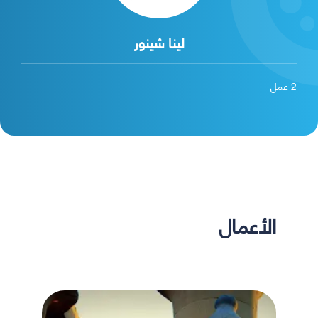
لينا شينور
2
عمل
الأعمال