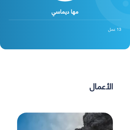
مها ديماسي
13
عمل
الأعمال