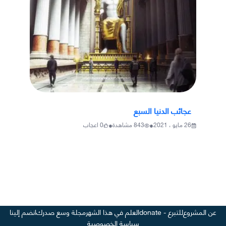
عجائب الدنيا السبع
•
•
26 مايو ، 2021
843
مشاهدة
0
اعجاب
عن المشروع
للتبرع - donate
العلم في هذا الشهر
مجلة وسع صدرك
انضم إلينا
سياسة الخصوصية