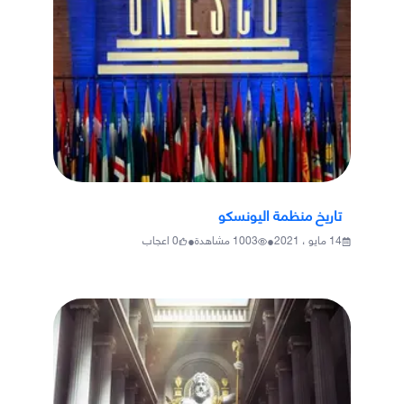
تاريخ منظمة اليونسكو
•
•
14 مايو ، 2021
1003
مشاهدة
0
اعجاب