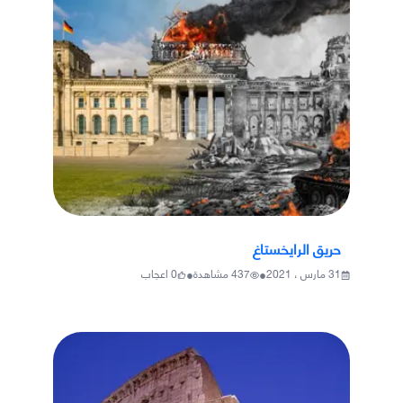
حريق الرايخستاغ
•
•
31 مارس ، 2021
437
مشاهدة
0
اعجاب