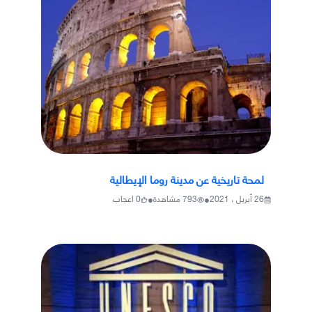
لمحة تاريخية عن مدينة روما الإيطالية
•
•
26 أبريل ، 2021
793
مشاهدة
0
اعجاب