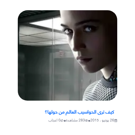
كيف ترى الحواسيب العالم من حولها؟
•
•
26 يونيو ، 2015
283
مشاهدة
0
اعجاب