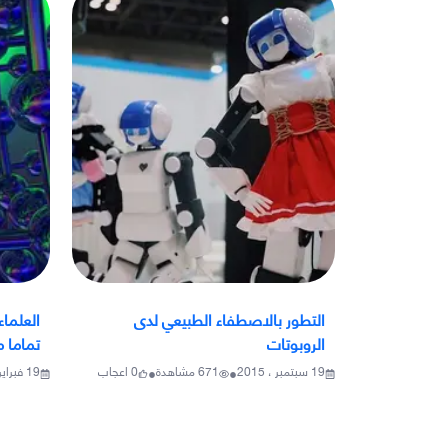
التطور بالاصطفاء الطبيعي لدى
العلما
الروبوتات
تماما م
•
•
19 سبتمبر ، 2015
671
مشاهدة
0
اعجاب
19 فبراير ، 2017