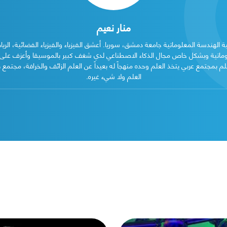
منار نعيم
ة الهندسة المعلوماتية جامعة دمشق، سوريا. أعشق الفيزياء والفيزياء الفضائية، الري
ماتية وبشكل خاص مجال الذكاء الاصطناعي لدي شغف كبير بالموسيقا وأعزف على آ
حلم بمجتمع عربي يتخذ العلم وحده منهجاً له بعيداً عن العلم الزائف والخرافة، مجت
العلم ولا شيء غيره.