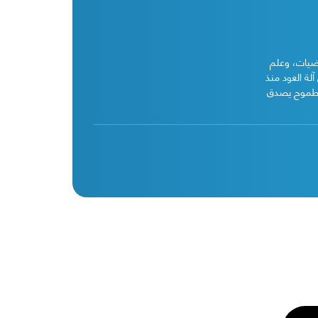
اضيات، وعلم
لة العود منذ
مع طموح يصدق