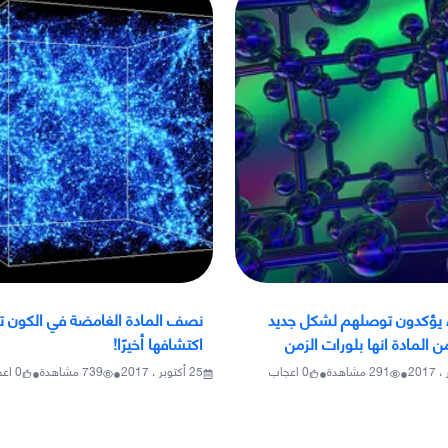
ء يؤكدون توصلهم لشكل جديد
نصف المادة الغامضة في الكون ت
ن المادة انها بلورات الزمن
اكتشافها أخيرًا!
•
•
•
•
291
مشاهدة
0
اعجاب
25 أكتوبر ، 2017
739
مشاهدة
0
اع