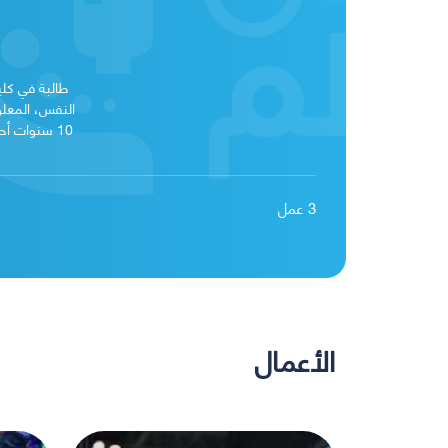
طالبة في كلي
النفس، المعلو
10 سنوات أ
3
عمل
الأعمال