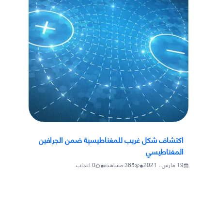
اكتشاف شكل غريب للمغناطيسية ضمن الجرافين
المغناطيسي
•
•
19 مارس ، 2021
365
مشاهدة
0
اعجاب