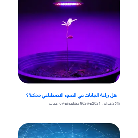
هل زراعة النباتات في الضوء الاصطناعي ممكنة؟
•
•
25 فبراير ، 2021
862
مشاهدة
0
اعجاب