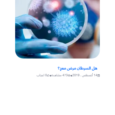
هل السرطان مرض معدٍ؟
•
•
14 أغسطس ، 2019
473
مشاهدة
0
اعجاب