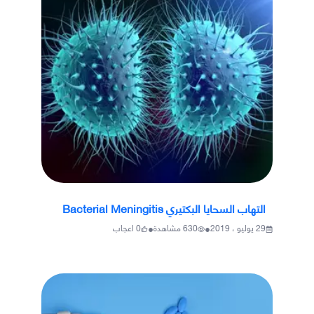
التهاب السحايا البكتيري Bacterial Meningitis
•
•
29 يوليو ، 2019
630
مشاهدة
0
اعجاب