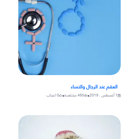
العقم عند الرجال والنساء
•
•
1 أغسطس ، 2019
465
مشاهدة
0
اعجاب