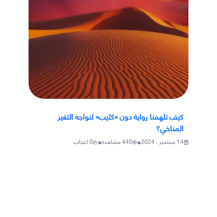
كيف تلهمنا رواية دون «كثيب» لنواجه التغير
المناخي؟
•
•
14 سبتمبر ، 2024
440
مشاهدة
0
اعجاب