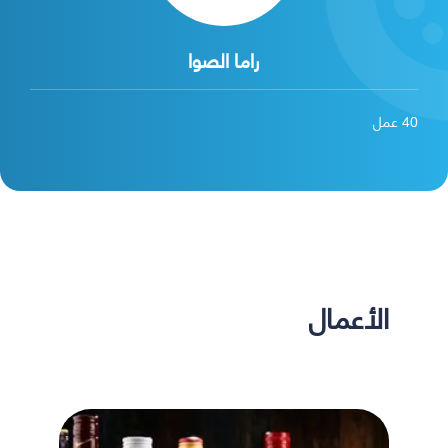
راما الصوا
40
عمل
الأعمال