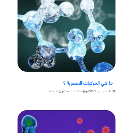
ما هي المركبات العضوية ؟
•
•
18 مارس ، 2019
727
مشاهدة
0
اعجاب