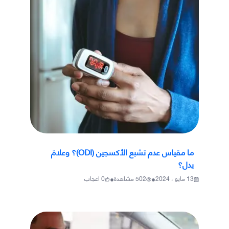
ما مقياس عدم تشبع الأكسجين (ODI)؟ وعلامَ
يدل؟
•
•
13 مايو ، 2024
502
مشاهدة
0
اعجاب