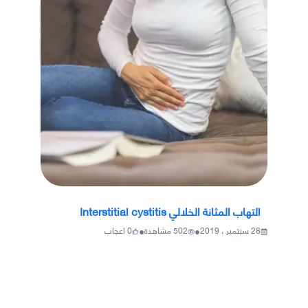
التهاب المثانة الخلالي Interstitial cystitis
•
•
28 سبتمبر ، 2019
502
مشاهدة
0
اعجاب