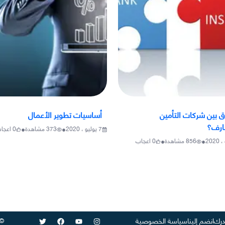
ق بين شركات التأمين
أساسيات تطوير الأعمال
ارف؟
•
•
7 يوليو ، 2020
373
مشاهدة
0
اعجا
•
•
856
مشاهدة
0
اعجاب
©
رك
انضم إلينا
سياسة الخصوصية