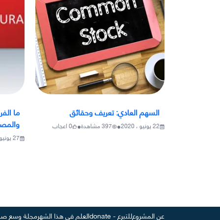
السهم العادي: تعريف وحقائق
ما الفر
والمص
•
•
22 يونيو ، 2020
397
مشاهدة
0
اعجاب
27 يونيو ، 2020
عن المشروع
للتبرع - donate
العلم في هذا الشهر
مجلة وسع صد