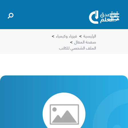
الرئيسية
>
فيزياء وكيمياء
>
صفحة المقال
>
الملف الشخصي للكاتب