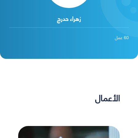
زهراء حدرج
60
عمل
الأعمال