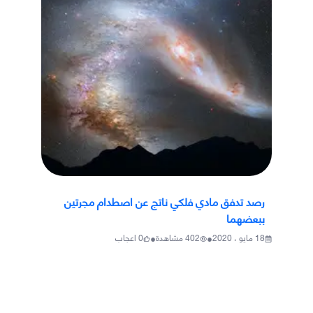
رصد تدفق مادي فلكي ناتج عن اصطدام مجرتين
ببعضهما
•
•
18 مايو ، 2020
402
مشاهدة
0
اعجاب