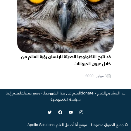
قد تتيح التكنولوجيا الحديثة للإنسان رؤية العالم من
خلال عيون الحيوانات
3 فبراير ، 2020
عن المشروع
للتبرع - donate
العلم في هذا الشهر
مجلة وسع صدرك
انضم إلينا
سياسة الخصوصية
©
جميع الحقوق محفوظة
-
موقع
أنا أصدق العلم
-
Apollo Solutions