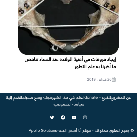
إيجاد فروقات في أقنية الولادة عند النساء تناقض
ما أخبرنا به علم التطور
26 فبراير ، 2019
عن المشروع
للتبرع - donate
العلم في هذا الشهر
مجلة وسع صدرك
انضم إلينا
سياسة الخصوصية
©
جميع الحقوق محفوظة
-
موقع
أنا أصدق العلم
-
Apollo Solutions