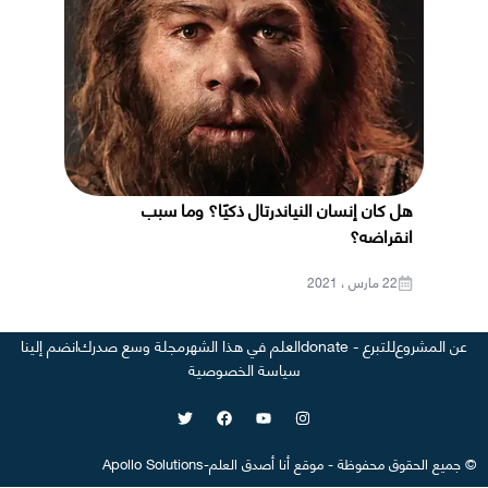
هل كان إنسان النياندرتال ذكيًا؟ وما سبب
انقراضه؟
22 مارس ، 2021
عن المشروع
للتبرع - donate
العلم في هذا الشهر
مجلة وسع صدرك
انضم إلينا
سياسة الخصوصية
©
جميع الحقوق محفوظة
-
موقع
أنا أصدق العلم
-
Apollo Solutions