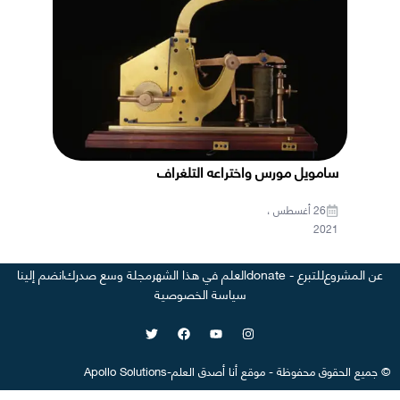
سامويل مورس واختراعه التلغراف
26 أغسطس ،
2021
عن المشروع
للتبرع - donate
العلم في هذا الشهر
مجلة وسع صدرك
انضم إلينا
سياسة الخصوصية
©
جميع الحقوق محفوظة
-
موقع
أنا أصدق العلم
-
Apollo Solutions