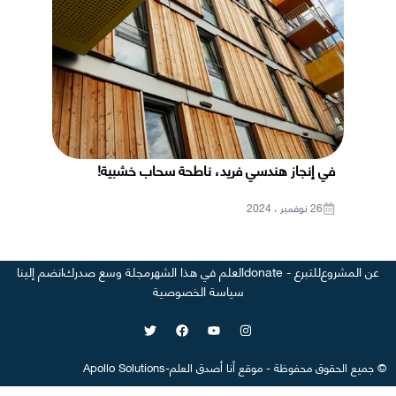
في إنجاز هندسي فريد، ناطحة سحاب خشبية!
26 نوفمبر ، 2024
عن المشروع
للتبرع - donate
العلم في هذا الشهر
مجلة وسع صدرك
انضم إلينا
سياسة الخصوصية
©
جميع الحقوق محفوظة
-
موقع
أنا أصدق العلم
-
Apollo Solutions