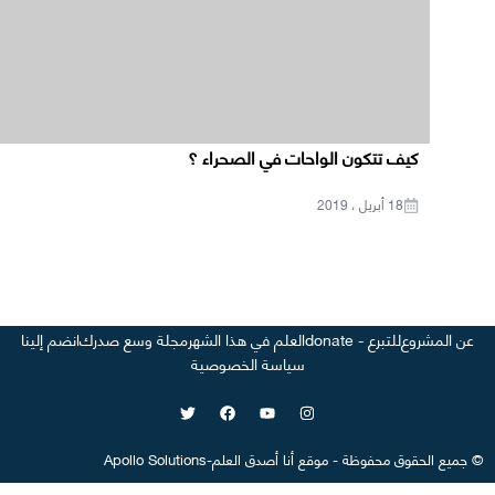
كيف تتكون الواحات في الصحراء ؟
18 أبريل ، 2019
عن المشروع
للتبرع - donate
العلم في هذا الشهر
مجلة وسع صدرك
انضم إلينا
سياسة الخصوصية
©
جميع الحقوق محفوظة
-
موقع
أنا أصدق العلم
-
Apollo Solutions