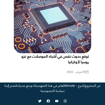
توقع حدوث نقص في أشباه الموصلات مع غزو
روسيا لأوكرانيا
28 فبراير ، 2022
عن المشروع
للتبرع - donate
العلم في هذا الشهر
مجلة وسع صدرك
انضم إلينا
سياسة الخصوصية