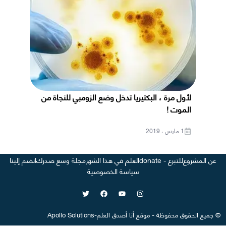
لأول مرة ، البكتيريا تدخل وضع الزومبي للنجاة من
الموت !
1 مارس ، 2019
عن المشروع
للتبرع - donate
العلم في هذا الشهر
مجلة وسع صدرك
انضم إلينا
سياسة الخصوصية
©
جميع الحقوق محفوظة
-
موقع
أنا أصدق العلم
-
Apollo Solutions