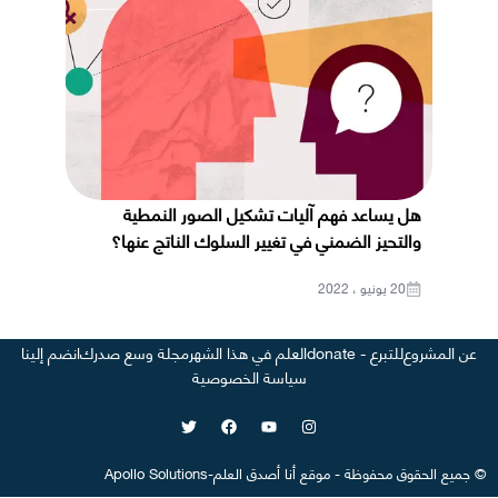
هل يساعد فهم آليات تشكيل الصور النمطية
والتحيز الضمني في تغيير السلوك الناتج عنها؟
20 يونيو ، 2022
عن المشروع
للتبرع - donate
العلم في هذا الشهر
مجلة وسع صدرك
انضم إلينا
سياسة الخصوصية
©
جميع الحقوق محفوظة
-
موقع
أنا أصدق العلم
-
Apollo Solutions