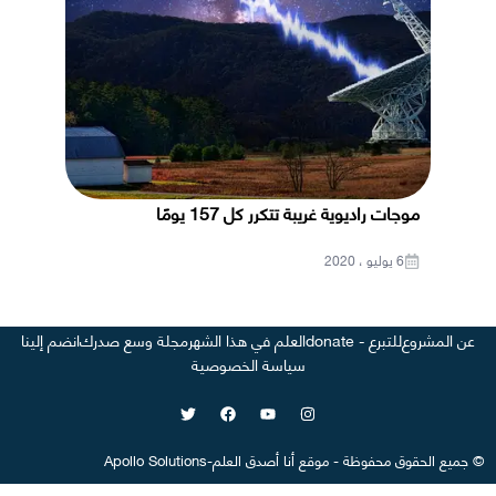
موجات راديوية غريبة تتكرر كل 157 يومًا
6 يوليو ، 2020
عن المشروع
للتبرع - donate
العلم في هذا الشهر
مجلة وسع صدرك
انضم إلينا
سياسة الخصوصية
©
جميع الحقوق محفوظة
-
موقع
أنا أصدق العلم
-
Apollo Solutions