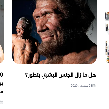
هل ما زال الجنس البشري يتطور؟
يب
28 سبتمبر ، 2020
فن