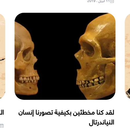
11 أبريل ، 2019
لقد كنا مخطئين بكيفية تصورنا إنسان
ال
النياندرتال