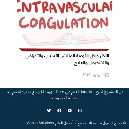
التخثر داخل الأوعية المنتشر: الأسباب والأعراض
والتشخيص والعلاج
11 يوليو ، 2019
عن المشروع
للتبرع - donate
العلم في هذا الشهر
مجلة وسع صدرك
انضم إلينا
سياسة الخصوصية
©
جميع الحقوق محفوظة
-
موقع
أنا أصدق العلم
-
Apollo Solutions