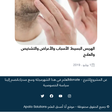
الهربس البسيط: الأسباب والأعراض والتشخيص
والعلاج
1 يوليو ، 2019
عن المشروع
للتبرع - donate
العلم في هذا الشهر
مجلة وسع صدرك
انضم إلينا
سياسة الخصوصية
©
جميع الحقوق محفوظة
-
موقع
أنا أصدق العلم
-
Apollo Solutions