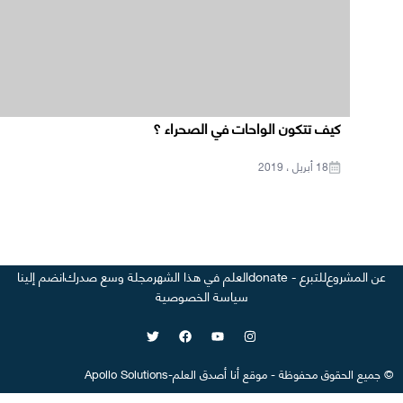
كيف تتكون الواحات في الصحراء ؟
18 أبريل ، 2019
عن المشروع
للتبرع - donate
العلم في هذا الشهر
مجلة وسع صدرك
انضم إلينا
سياسة الخصوصية
©
جميع الحقوق محفوظة
-
موقع
أنا أصدق العلم
-
Apollo Solutions