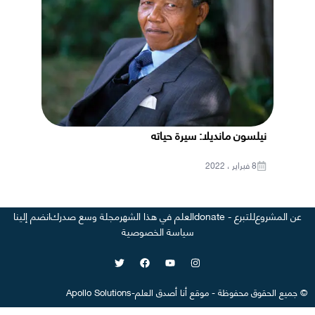
نيلسون مانديلا: سيرة حياته
8 فبراير ، 2022
عن المشروع
للتبرع - donate
العلم في هذا الشهر
مجلة وسع صدرك
انضم إلينا
سياسة الخصوصية
©
جميع الحقوق محفوظة
-
موقع
أنا أصدق العلم
-
Apollo Solutions