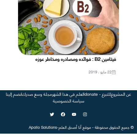
فيتامين B2 : فوائده ومصادره ومخاطر عوزه
22 مايو ، 2019
عن المشروع
للتبرع - donate
العلم في هذا الشهر
مجلة وسع صدرك
انضم إلينا
سياسة الخصوصية
©
جميع الحقوق محفوظة
-
موقع
أنا أصدق العلم
-
Apollo Solutions