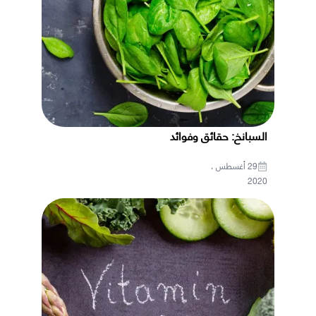
السبانخ: حقائق وفوائد
29 أغسطس ،
2020