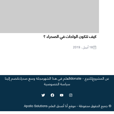
كيف تتكون الواحات في الصحراء ؟
18 أبريل ، 2019
عن المشروع
للتبرع - donate
العلم في هذا الشهر
مجلة وسع صدرك
انضم إلينا
سياسة الخصوصية
©
جميع الحقوق محفوظة
-
موقع
أنا أصدق العلم
-
Apollo Solutions