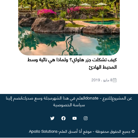
كيف تشكلت جزر هاواي؟ ولماذا هي نائية وسط
المحيط الهادئ
8 مايو ، 2019
عن المشروع
للتبرع - donate
العلم في هذا الشهر
مجلة وسع صدرك
انضم إلينا
سياسة الخصوصية
©
جميع الحقوق محفوظة
-
موقع
أنا أصدق العلم
-
Apollo Solutions