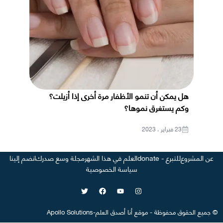
هل يمكن أن تنمو الأظفار مرة أخرى إذا أزيلت؟
وكم يستغرق نموها؟
23 فبراير ، 2023
عن المشروع
للتبرع - donate
العلم في هذا الشهر
مجلة وسع صدرك
انضم إلينا
سياسة الخصوصية
©
جميع الحقوق محفوظة
-
موقع
أنا أصدق العلم
-
Apollo Solutions