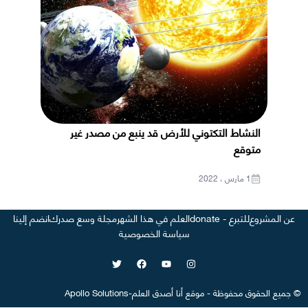
النشاط التكتوني للأرض قد ينبع من مصدر غير
متوقع
1 مارس ، 2022
عن المشروع
للتبرع - donate
العلم في هذا الشهر
مجلة وسع صدرك
انضم إلينا
سياسة الخصوصية
©
جميع الحقوق محفوظة
-
موقع
أنا أصدق العلم
-
Apollo Solutions