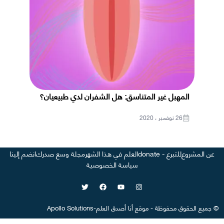
المهبل غير المتناسق: هل الشفران لدي طبيعيان؟
26 نوفمبر ، 2020
عن المشروع
للتبرع - donate
العلم في هذا الشهر
مجلة وسع صدرك
انضم إلينا
سياسة الخصوصية
©
جميع الحقوق محفوظة
-
موقع
أنا أصدق العلم
-
Apollo Solutions