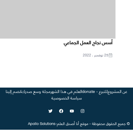
أسس نجاح العمل الجماعي
25 نوفمبر ، 2022
عن المشروع
للتبرع - donate
العلم في هذا الشهر
مجلة وسع صدرك
انضم إلينا
سياسة الخصوصية
©
جميع الحقوق محفوظة
-
موقع
أنا أصدق العلم
-
Apollo Solutions