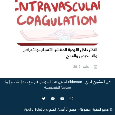
التخثر داخل الأوعية المنتشر: الأسباب والأعراض
والتشخيص والعلاج
11 يوليو ، 2019
عن المشروع
للتبرع - donate
العلم في هذا الشهر
مجلة وسع صدرك
انضم إلينا
سياسة الخصوصية
©
جميع الحقوق محفوظة
-
موقع
أنا أصدق العلم
-
Apollo Solutions