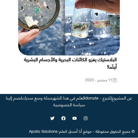
البلاستيك يغزو الكائنات البحرية والأجسام البشرية
أيضًا!
11 سبتمبر ، 2020
عن المشروع
للتبرع - donate
العلم في هذا الشهر
مجلة وسع صدرك
انضم إلينا
سياسة الخصوصية
©
جميع الحقوق محفوظة
-
موقع
أنا أصدق العلم
-
Apollo Solutions