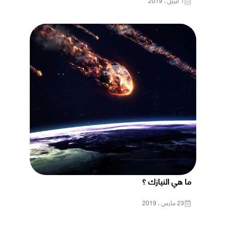
1 أبريل ، 2019
ما هي النيازك ؟
23 مارس ، 2019