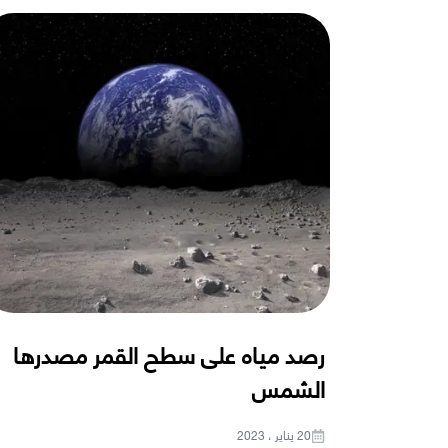
رصد مياه على سطح القمر مصدرها
الشمس
20 يناير ، 2023