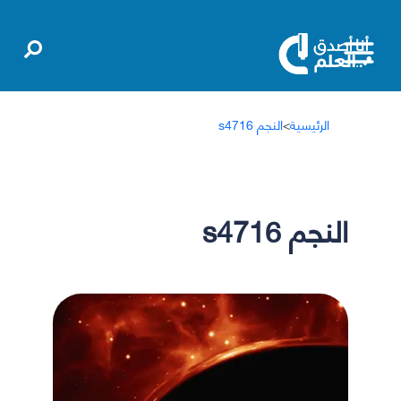
الرئيسية
>
النجم s4716
النجم s4716