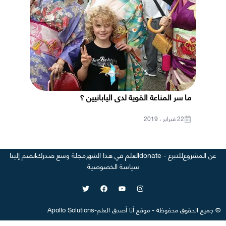
ما سر المناعة القوية لدى اليابانيين ؟
22 فبراير ، 2019
عن المشروع
للتبرع - donate
العلم في هذا الشهر
مجلة وسع صدرك
انضم إلينا
سياسة الخصوصية
©
جميع الحقوق محفوظة
-
موقع
أنا أصدق العلم
-
Apollo Solutions